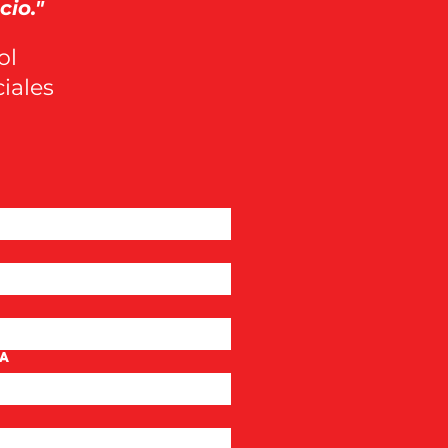
io."
ol
iales
sa