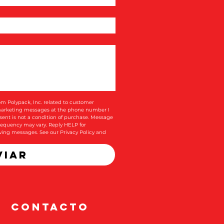
om Polypack, Inc. related to customer 
 marketing messages at the phone number I 
ent is not a condition of purchase. Message 
equency may vary. Reply HELP for 
iving messages. See our 
Privacy Policy and 
viar
CONTACTO