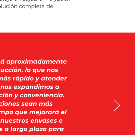
olución completa de
ará aproximadamente
ucción, lo que nos
más rápido y atender
 nos expandimos a
ción y conveniencia.
ciones sean más
iempo que mejorará el
 nuestros envases e
s a largo plazo para