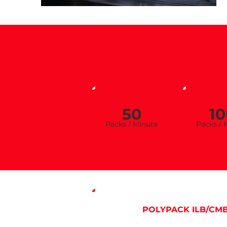
ILB
CM
50
10
Packs / Minu
te
Pa
cks / 
POLYPACK ILB/CM