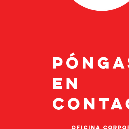
Pónga
en
cont
oficina corpo