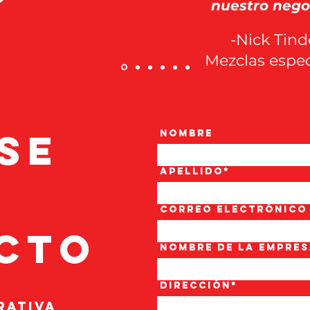
nuestro negoc
-Nick Tind
Mezclas espec
se
Nombre
Apellido*
Correo
electrónico
acto
Nombre
de la empre
Dirección*
rativa