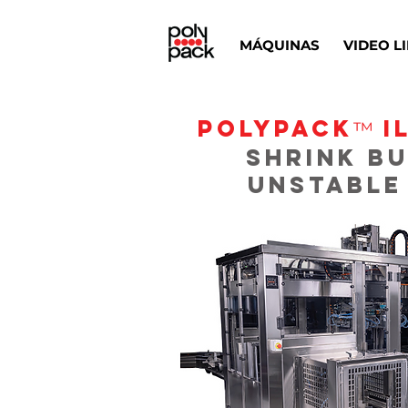
MÁQUINAS
VIDEO L
POLYPACK
I
™
Shrink B
Unstable