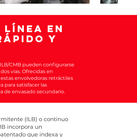
 línea en
rápido y
k ILB/CMB pueden configurarse
os vías. Ofrecidas en
estas envolvedoras retráctiles
para satisfacer las
ca de envasado secundario.
mitente (ILB) o continuo
MB incorpora un
patentado que indexa y