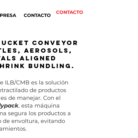
CONTACTO
PRESA
CONTACTO
bucket conveyor
tles, aerosols,
vals aligned
hrink bundling.
e ILB/CMB es la solución
retractilado de productos
iles de manejar. Con el
lypack
, esta máquina
ma segura los productos a
o de envoltura, evitando
zamientos.