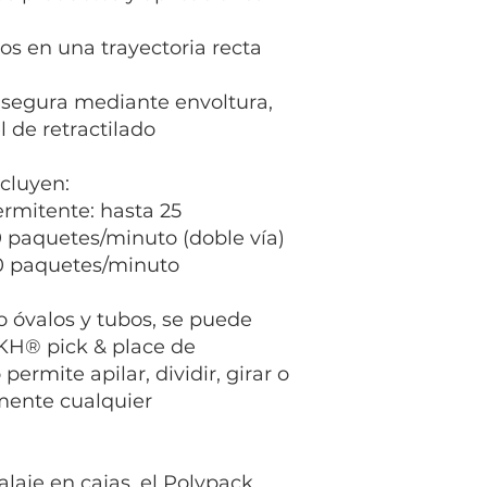
os en una trayectoria recta
 segura mediante envoltura,
l de retractilado
cluyen:
rmitente: hasta 25
0 paquetes/minuto (doble vía)
0 paquetes/minuto
 óvalos y tubos, se puede
OKH® pick & place de
ermite apilar, dividir, girar o
mente cualquier
laje en cajas, el Polypack