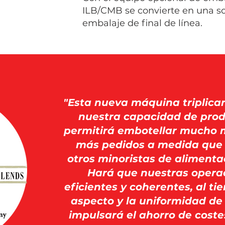
ILB/CMB se convierte en una s
embalaje de final de línea.
"Esta nueva máquina triplic
nuestra capacidad de prod
permitirá embotellar mucho 
más pedidos a medida que
otros minoristas de alimenta
Hará que nuestras opera
eficientes y coherentes, al t
aspecto y la uniformidad de
impulsará el ahorro de coste