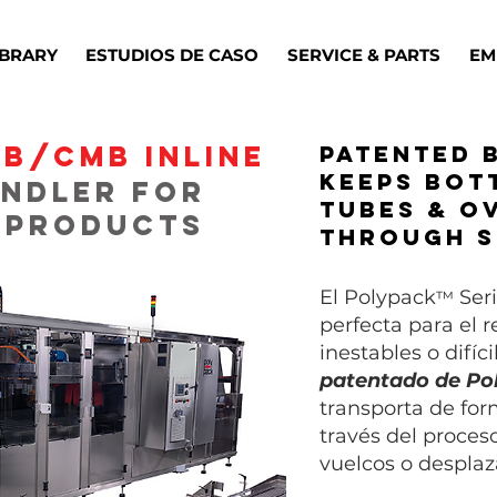
IBRARY
ESTUDIOS DE CASO
SERVICE & PARTS
EM
LB/CMB Inline
Patented 
keeps bot
undler for
tubes & o
 Products
through s
El Polypack
Seri
™
perfecta para el 
inestables o difíc
patentado de Po
transporta de for
través del proces
vuelcos o despla