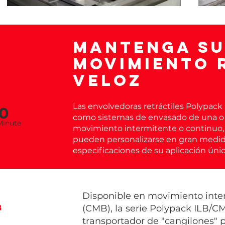
Mantenga su
movimiento 
veloz
B
Las envolvedoras retráctiles Polypac
0
como sistemas de envasado de una o d
Minu
te
movimiento intermitente o continuo, 
pueden personalizarse en gran medida 
especificaciones de su aplicación úni
Disponible en movimiento inter
B
(CMB), la serie Polypack ILB/C
transportador de "cangilones" 