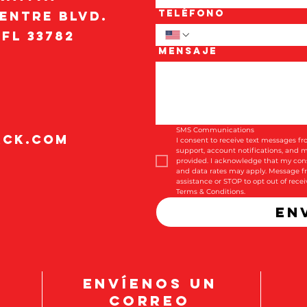
Teléfono
entre Blvd.
 FL 33782
Mensaje
SMS Communications
ack.com
I consent to receive text messages fr
support, account notifications, and
provided. I acknowledge that my cons
and data rates may apply. Message fr
assistance or STOP to opt out of rece
Terms & Conditions.
En
ENVÍENOS UN
CORREO