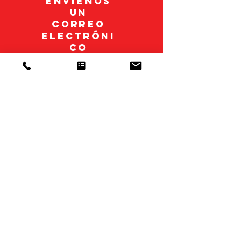
ENVÍENOS
UN
CORREO
ELECTRÓNI
CO
mexico@polypack.co
m
CONTACTO
Póngase en contacto con
nosotros hoy mismo para
obtener más información
Polypack, INC
CORPORATE OFFICE
3301 Gateway Centre Blvd.
Pinellas Park, FL 33782