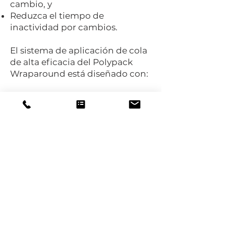
cambio, y
Reduzca el tiempo de
inactividad por cambios.
El sistema de aplicación de cola
de alta eficacia del Polypack
Wraparound está diseñado con:
Control de temperatura por
zonas, y
Capacidad de 10L para reducir
derrames y residuos.
La serie Polypack Wraparound,
que ofrece automatización,
versatilidad y sostenibilidad,
constituye una alternativa de
primera calidad al embalaje
tradicional de cajas de cartón
ondulado con ahorro de costes y