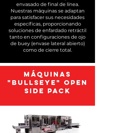
envasado de final de línea.
Nuestras máquinas se adaptan
para satisfacer sus necesidades
específicas, proporcionando
soluciones de enfardado retráctil
tanto en configuraciones de ojo
de buey (envase lateral abierto)
como de cierre total.
Máquinas
"Bullseye" Open
side Pack