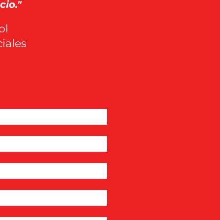
io."
ol
iales