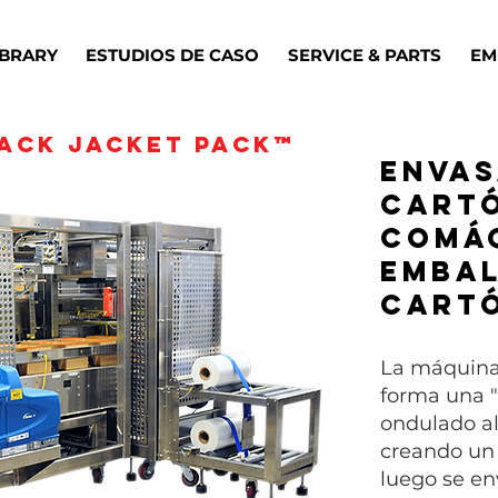
IBRARY
ESTUDIOS DE CASO
SERVICE & PARTS
EM
ACK JACKET PACK™
Envas
cart
co
má
embal
cart
La máquina
forma una 
ondulado al
creando un
luego se en