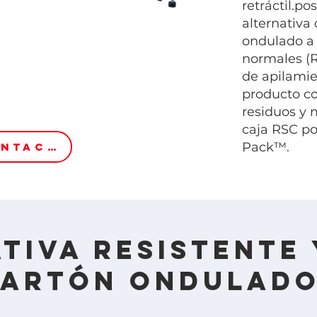
retráctil.
pos
alternativa
ondulado a 
normales (R
de apilamie
producto c
residuos y 
caja RSC po
Pack™.
CONTACTO
tiva resistente 
cartón ondulado