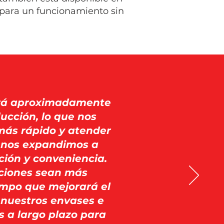
 para un funcionamiento sin
ará aproximadamente
ucción, lo que nos
más rápido y atender
 nos expandimos a
ción y conveniencia.
ciones sean más
iempo que mejorará el
 nuestros envases e
s a largo plazo para