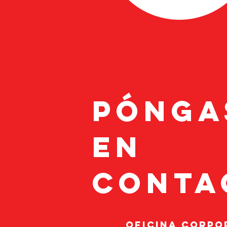
Pónga
en
cont
oficina corpo