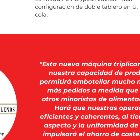
configuración de doble tablero en U,
cola.
"Esta nueva máquina triplic
nuestra capacidad de prod
permitirá embotellar mucho 
más pedidos a medida que
otros minoristas de alimenta
Hará que nuestras opera
eficientes y coherentes, al t
aspecto y la uniformidad de
impulsará el ahorro de coste