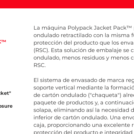
La máquina Polypack Jacket Pack™ 
ondulado retractilado con la misma f
K™
protección del producto que los env
(RSC). Esta solución de embalaje se 
ondulado, menos residuos y menos co
RSC.
El sistema de envasado de marca reg
soporte vertical mediante la formac
cket"
de cartón ondulado ("chaqueta") alre
paquete de productos y, a continuac
osure
solapa, eliminando así la necesidad 
inferior de cartón ondulado. Una envolt
caja, proporcionando una excelente r
protección del producto e integridad 