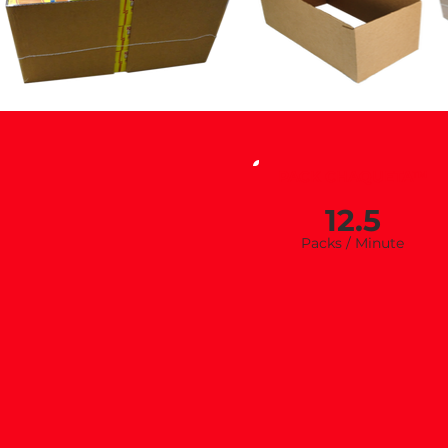
PACK CHAQUETA™
12.5
Packs / Minu
te